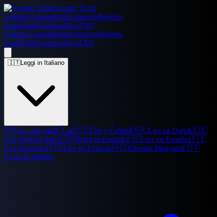
Scooter Tools
Galleria
Compatibilità
Supporto
Registro
modifiche
Roadmap
Blog
FAQ
Galleria
Compatibilità
Supporto
Registro
modifiche
Roadmap
Blog
FAQ
🇮🇹
Leggi in Italiano
🇸🇦
اقرأ باللغة العربية
🇨🇿
Číst v Češtině
🇩🇰
Læs på Dansk
🇩🇪
Auf Deutsch lesen
🇬🇧
Read in English
🇪🇸
Leer en Español
🇫🇮
Lue Suomeksi
🇫🇷
Lire en Français
🇭🇺
Olvasás Magyarul
🇮🇹
Leggi in Italiano