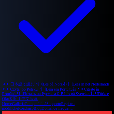
🇯🇵
日本語で読む
🇳🇴
Les på Norsk
🇳🇱
Lees in het Nederlands
🇵🇱
Czytaj po Polsku
🇵🇹
Leia em Português
🇷🇴
Citește în
Română
🇷🇺
Читать на Русском
🇸🇪
Läs på Svenska
🇹🇷
Türkçe
Oku
🇨🇳
用中文阅读
Home
Galleria
Compatibilità
Supporto
Registro
modifiche
Roadmap
Blog
Domande frequenti