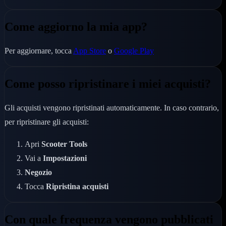
Come aggiorno la mia app?
Per aggiornare, tocca
App Store
o
Google Play
Come posso ripristinare i miei acquisti?
Gli acquisti vengono ripristinati automaticamente. In caso contrario,
per ripristinare gli acquisti:
Apri
Scooter Tools
Vai a
Impostazioni
Negozio
Tocca
Ripristina acquisti
Con quale frequenza vengono pubblicati