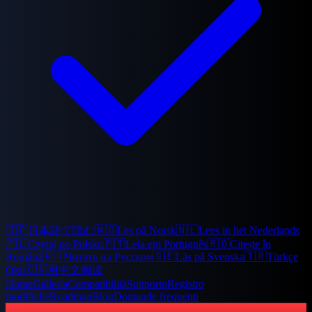
🇯🇵
日本語で読む
🇳🇴
Les på Norsk
🇳🇱
Lees in het Nederlands
🇵🇱
Czytaj po Polsku
🇵🇹
Leia em Português
🇷🇴
Citește în
Română
🇷🇺
Читать на Русском
🇸🇪
Läs på Svenska
🇹🇷
Türkçe
Oku
🇨🇳
用中文阅读
Home
Galleria
Compatibilità
Supporto
Registro
modifiche
Roadmap
Blog
Domande frequenti