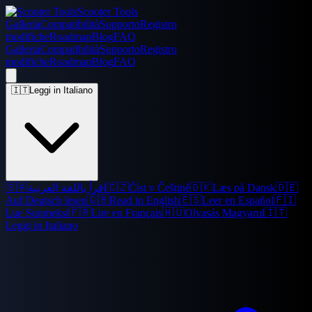
Scooter Tools
Galleria
Compatibilità
Supporto
Registro
modifiche
Roadmap
Blog
FAQ
Galleria
Compatibilità
Supporto
Registro
modifiche
Roadmap
Blog
FAQ
🇮🇹
Leggi in Italiano
🇸🇦
اقرأ باللغة العربية
🇨🇿
Číst v Češtině
🇩🇰
Læs på Dansk
🇩🇪
Auf Deutsch lesen
🇬🇧
Read in English
🇪🇸
Leer en Español
🇫🇮
Lue Suomeksi
🇫🇷
Lire en Français
🇭🇺
Olvasás Magyarul
🇮🇹
Leggi in Italiano