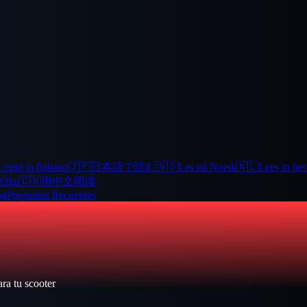
Leggi in Italiano
🇯🇵
日本語で読む
🇳🇴
Les på Norsk
🇳🇱
Lees in he
 Oku
🇨🇳
用中文阅读
og
Preguntas frecuentes
ra tu scooter