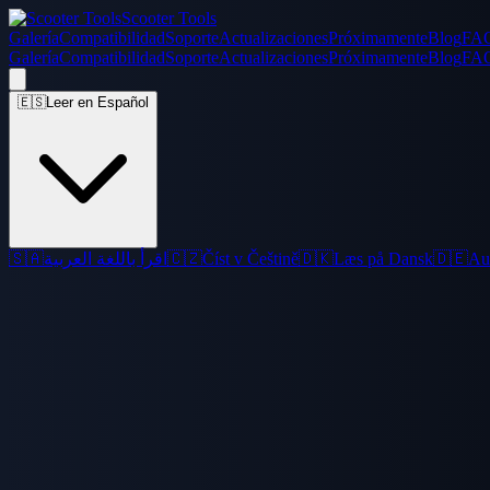
Scooter Tools
Galería
Compatibilidad
Soporte
Actualizaciones
Próximamente
Blog
FA
Galería
Compatibilidad
Soporte
Actualizaciones
Próximamente
Blog
FA
🇪🇸
Leer en Español
🇸🇦
اقرأ باللغة العربية
🇨🇿
Číst v Češtině
🇩🇰
Læs på Dansk
🇩🇪
Au