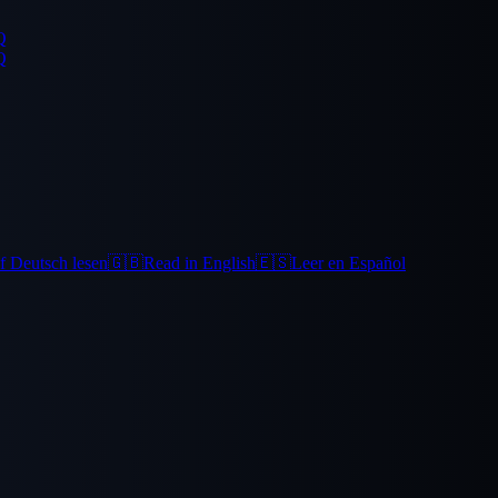
Q
Q
f Deutsch lesen
🇬🇧
Read in English
🇪🇸
Leer en Español