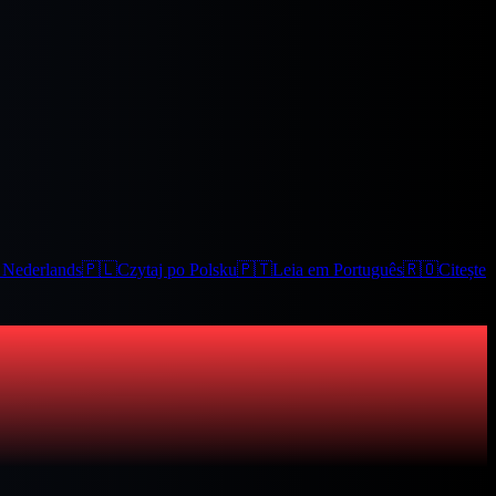
t Nederlands
🇵🇱
Czytaj po Polsku
🇵🇹
Leia em Português
🇷🇴
Citește