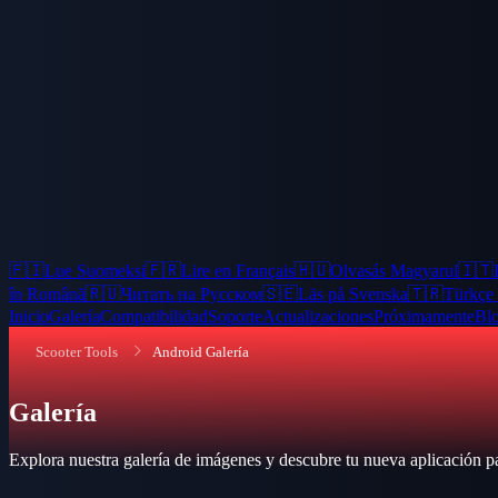
🇫🇮
Lue Suomeksi
🇫🇷
Lire en Français
🇭🇺
Olvasás Magyarul
🇮🇹
în Română
🇷🇺
Читать на Русском
🇸🇪
Läs på Svenska
🇹🇷
Türkçe
Inicio
Galería
Compatibilidad
Soporte
Actualizaciones
Próximamente
Bl
Scooter Tools
Android Galería
Galería
Explora nuestra galería de imágenes y descubre tu nueva aplicación pa