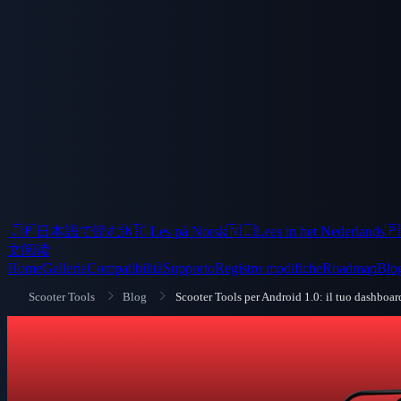
🇯🇵
日本語で読む
🇳🇴
Les på Norsk
🇳🇱
Lees in het Nederlands
🇵
文阅读
Home
Galleria
Compatibilità
Supporto
Registro modifiche
Roadmap
Blo
Scooter Tools
Blog
Scooter Tools per Android 1.0: il tuo dashboard