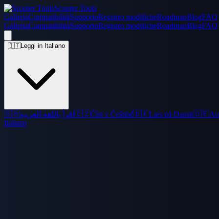
Scooter Tools
Galleria
Compatibilità
Supporto
Registro modifiche
Roadmap
Blog
FAQ
Galleria
Compatibilità
Supporto
Registro modifiche
Roadmap
Blog
FAQ
🇮🇹
Leggi in Italiano
🇸🇦
اقرأ باللغة العربية
🇨🇿
Číst v Češtině
🇩🇰
Læs på Dansk
🇩🇪
Au
Italiano