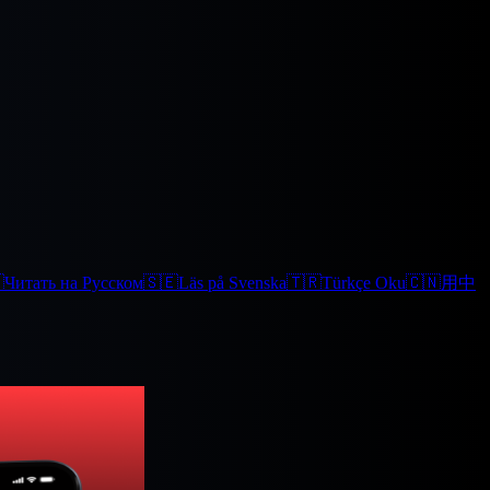

Читать на Русском
🇸🇪
Läs på Svenska
🇹🇷
Türkçe Oku
🇨🇳
用中