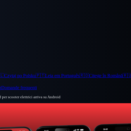
🇱
Czytaj po Polsku
🇵🇹
Leia em Português
🇷🇴
Citește în Română
🇷
g
Domande frequenti
 per scooter elettrici arriva su Android