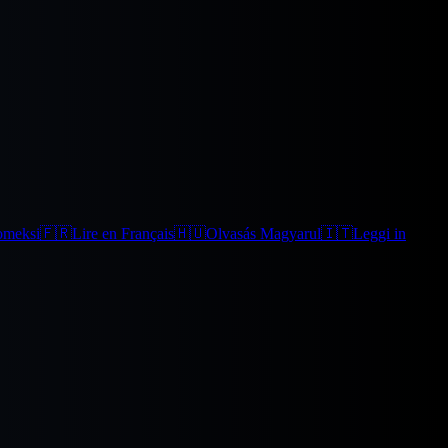
omeksi
🇫🇷
Lire en Français
🇭🇺
Olvasás Magyarul
🇮🇹
Leggi in