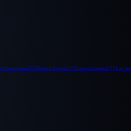
f Deutsch lesen
🇬🇧
Read in English
🇪🇸
Leer en Español
🇫🇮
Lue Su