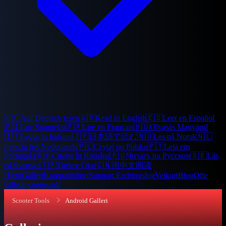
🇩🇪
Auf Deutsch lesen
🇬🇧
Read in English
🇪🇸
Leer en Español
🇫🇮
Lue Suomeksi
🇫🇷
Lire en Français
🇭🇺
Olvasás Magyarul
🇮🇹
Leggi in Italiano
🇯🇵
日本語で読む
🇳🇴
Les på Norsk
🇳🇱
Lees in het Nederlands
🇵🇱
Czytaj po Polsku
🇵🇹
Leia em
Português
🇷🇴
Citește în Română
🇷🇺
Читать на Русском
🇸🇪
Läs
på Svenska
🇹🇷
Türkçe Oku
🇨🇳
用中文阅读
Hjem
Galleri
Kompatibilitet
Support
Ændringslog
Veikort
Blog
Ofte
stillede spørgsmål
Scooter Tools
Android Galleri