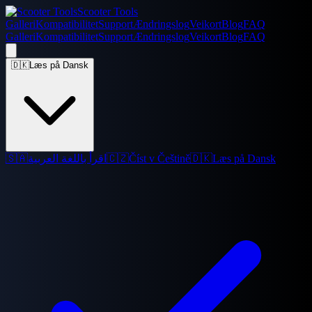
Scooter Tools
Galleri
Kompatibilitet
Support
Ændringslog
Veikort
Blog
FAQ
Galleri
Kompatibilitet
Support
Ændringslog
Veikort
Blog
FAQ
🇩🇰
Læs på Dansk
🇸🇦
اقرأ باللغة العربية
🇨🇿
Číst v Češtině
🇩🇰
Læs på Dansk