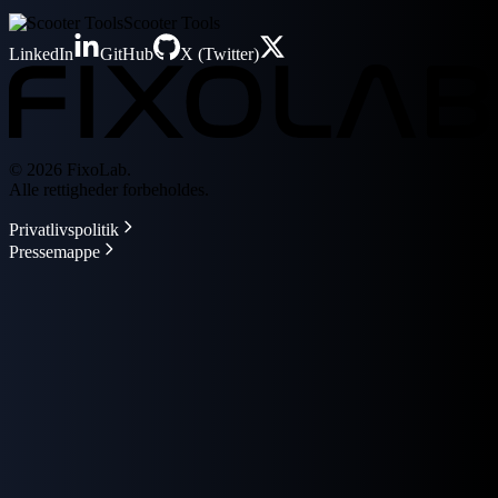
Scooter Tools
LinkedIn
GitHub
X (Twitter)
© 2026 FixoLab.
Alle rettigheder forbeholdes.
Privatlivspolitik
Pressemappe