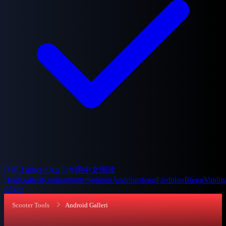
🇹🇷
Türkçe Oku
🇨🇳
用中文阅读
Hem
Galleri
Kompatibilitet
Support
Ändringslogg
Färdplan
Blogg
Vanlig
frågor
Scooter Tools
Android Galleri