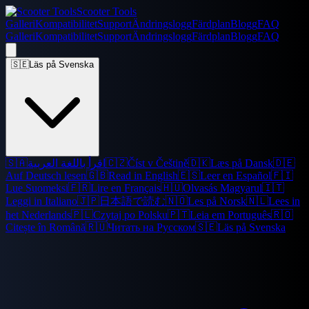
Scooter Tools
Galleri
Kompatibilitet
Support
Ändringslogg
Färdplan
Blogg
FAQ
Galleri
Kompatibilitet
Support
Ändringslogg
Färdplan
Blogg
FAQ
🇸🇪
Läs på Svenska
🇸🇦
اقرأ باللغة العربية
🇨🇿
Číst v Češtině
🇩🇰
Læs på Dansk
🇩🇪
Auf Deutsch lesen
🇬🇧
Read in English
🇪🇸
Leer en Español
🇫🇮
Lue Suomeksi
🇫🇷
Lire en Français
🇭🇺
Olvasás Magyarul
🇮🇹
Leggi in Italiano
🇯🇵
日本語で読む
🇳🇴
Les på Norsk
🇳🇱
Lees in
het Nederlands
🇵🇱
Czytaj po Polsku
🇵🇹
Leia em Português
🇷🇴
Citește în Română
🇷🇺
Читать на Русском
🇸🇪
Läs på Svenska