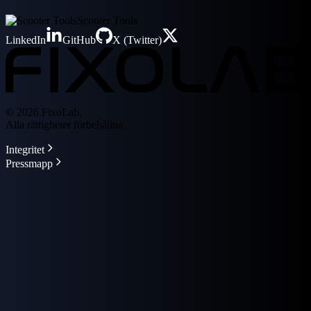
Scooter Tools
LinkedIn
GitHub
X (Twitter)
© 2026 FixoLab.
Alla rättigheter förbehållna.
Integritet
Pressmapp