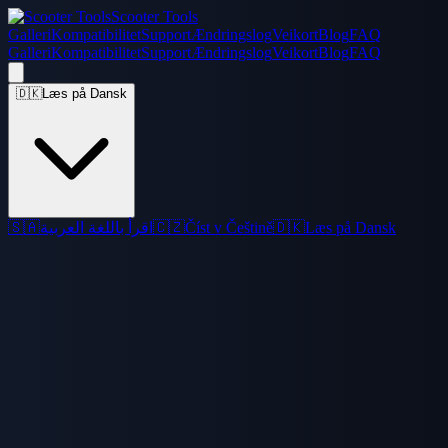
Scooter Tools
Galleri
Kompatibilitet
Support
Ændringslog
Veikort
Blog
FAQ
Galleri
Kompatibilitet
Support
Ændringslog
Veikort
Blog
FAQ
🇩🇰
Læs på Dansk
🇸🇦
اقرأ باللغة العربية
🇨🇿
Číst v Češtině
🇩🇰
Læs på Dansk