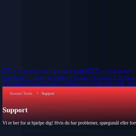
🇩🇪
Auf Deutsch lesen
🇬🇧
Read in English
🇪🇸
Leer en Español
🇫
Nederlands
🇵🇱
Czytaj po Polsku
🇵🇹
Leia em Português
🇷🇴
Citeșt
Hjem
Galleri
Kompatibilitet
Support
Ændringslog
Veikort
Blog
Ofte still
Scooter Tools
Support
Support
Vi er her for at hjælpe dig! Hvis du har problemer, spørgsmål eller for