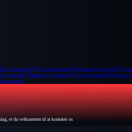
🇮
Lue Suomeksi
🇫🇷
Lire en Français
🇭🇺
Olvasás Magyarul
🇮🇹
Leggi
e în Română
🇷🇺
Читать на Русском
🇸🇪
Läs på Svenska
🇹🇷
Türkçe 
ede spørgsmål
slag, er du velkommen til at kontakte os