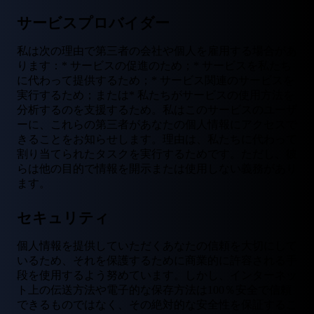
サービスプロバイダー
私は次の理由で第三者の会社や個人を雇用する場合があ
ります：* サービスの促進のため；* サービスを私たち
に代わって提供するため；* サービス関連のサービスを
実行するため；または* 私たちがサービスの使用方法を
分析するのを支援するため。私はこのサービスのユーザ
ーに、これらの第三者があなたの個人情報にアクセスで
きることをお知らせします。理由は、私たちに代わって
割り当てられたタスクを実行するためです。ただし、彼
らは他の目的で情報を開示または使用しない義務があり
ます。
セキュリティ
個人情報を提供していただくあなたの信頼を大切にして
いるため、それを保護するために商業的に許容される手
段を使用するよう努めています。しかし、インターネッ
ト上の伝送方法や電子的な保存方法は100％安全で信頼
できるものではなく、その絶対的な安全性を保証するこ