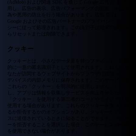
(AdMob) および関連 SDK を通じて Google 広告 ID を使
用し、広告の表示、広告パフォーマンスの測定、不正行
為や悪用の防止を行う場合があります。広告 ID は、
Google およびその広告パートナーのプライバシーポリ
シーに従って処理されます。この識別子は端末の設定か
らリセットまたは削除できます。
クッキー
クッキーとは、小さなデータ量を持つファイルで、一般
的に一意の匿名識別子として使用されます。これらはあ
なたが訪問するウェブサイトからブラウザに送信され、
デバイスの内部メモリに保存されます。このサービスは
これらの「クッキー」を明示的に使用しません。しか
し、アプリは情報を収集しサービスを向上させるために
「クッキー」を使用する第三者のコードやライブラリを
使用する場合があります。これらのクッキーを受け入れ
るか拒否するかのオプションがあり、クッキーがデバイ
スに送信されているときに知ることができます。クッキ
ーを拒否することを選択した場合、このサービスの一部
を使用できない場合があります。