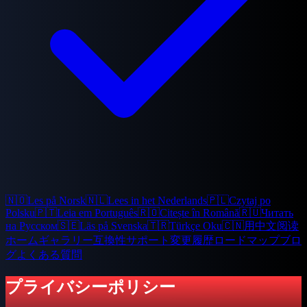
🇳🇴
Les på Norsk
🇳🇱
Lees in het Nederlands
🇵🇱
Czytaj po
Polsku
🇵🇹
Leia em Português
🇷🇴
Citește în Română
🇷🇺
Читать
на Русском
🇸🇪
Läs på Svenska
🇹🇷
Türkçe Oku
🇨🇳
用中文阅读
ホーム
ギャラリー
互換性
サポート
変更履歴
ロードマップ
ブロ
グ
よくある質問
プライバシーポリシー