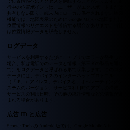
で位置情報へのアクセスを継続することがあります。走
行中の位置ポイントは、ユーザーがエクスポートまたは
共有しない限り、端末内にローカル保存されます。地図
機能では、地図表示のために Google Maps へ地図または
位置情報のリクエストを送信する場合があります。当社
は位置情報データを販売しません。
ログデータ
サービスを利用するたびに、アプリでエラーが発生した
場合、私は電話でのデータと情報（第三者の製品を通じ
て）をログデータと呼ばれる形で収集します。このログ
データには、デバイスのインターネットプロトコル
（「IP」）アドレス、デバイス名、オペレーティングシ
ステムのバージョン、サービス利用時のアプリの構成、
サービスの利用日時、その他の統計情報などの情報が含
まれる場合があります。
広告 ID と広告
Scooter Tools の Android 版では、Google Mobile Ads