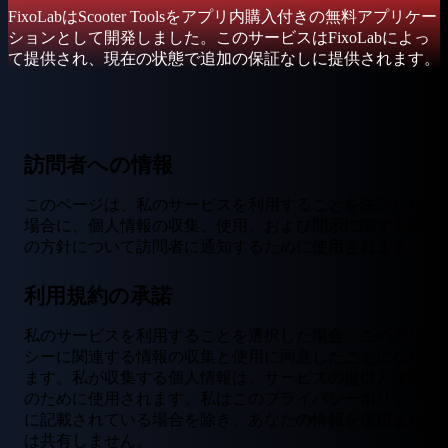
FixoLabはScooter Toolsをアプリ内購入付きの無料アプリケー
ションとして開発しました。このサービスはFixoLabによっ
て提供され、現在の状態で追加の保証なしに提供されます。
訪問者への情報
このページは、私のサービスを利用することを決定した
場合に、個人情報の収集、使用、および開示に関する私
の方針について訪問者に通知するために使用されます。
利用規約の承諾
私のサービスを利用することを選択した場合、このポリ
シーに関連する情報の収集と使用に同意したことになり
ます。私が収集する個人情報は、サービスの提供と改善
のために使用されます。私はこのプライバシーポリシー
に記載されている場合を除き、あなたの情報を使用また
は共有しません。