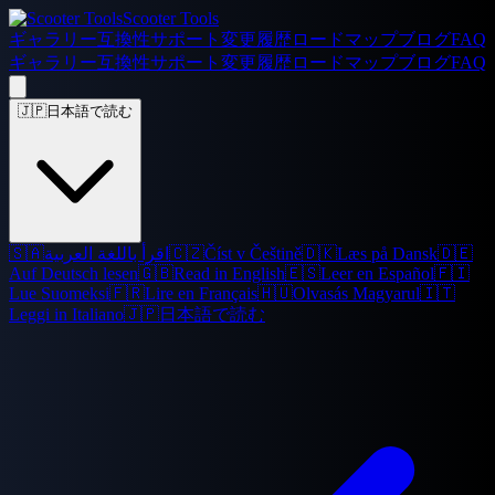
Scooter Tools
ギャラリー
互換性
サポート
変更履歴
ロードマップ
ブログ
FAQ
ギャラリー
互換性
サポート
変更履歴
ロードマップ
ブログ
FAQ
🇯🇵
日本語で読む
🇸🇦
اقرأ باللغة العربية
🇨🇿
Číst v Češtině
🇩🇰
Læs på Dansk
🇩🇪
Auf Deutsch lesen
🇬🇧
Read in English
🇪🇸
Leer en Español
🇫🇮
Lue Suomeksi
🇫🇷
Lire en Français
🇭🇺
Olvasás Magyarul
🇮🇹
Leggi in Italiano
🇯🇵
日本語で読む