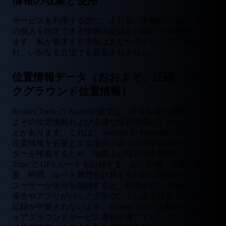
情報の収集と使用
サービスを利用する際に、より良い体験のために、特定
の個人を特定できる情報の提供をお願いする場合があり
ます。私が要求する情報はあなたのデバイスに保持さ
れ、いかなる方法でも収集されません。
位置情報データ（おおよそ、正確、バッ
クグラウンド位置情報）
Scooter Tools の Android 版では、許可を得た場合におお
よその位置情報および正確な位置情報にアクセスするこ
とがあります。これは、Android が Bluetooth スキャンに
位置情報を必要とする場合に近くの Bluetooth LE スクー
ターを検索するため、地図上に現在地を表示するため、
Trips で GPS ルートを記録するため、距離、速度、高
度、時間、ルート履歴を計算するために使用されます。
ユーザーが走行を開始すると、画面がロックされている
場合やアプリがバックグラウンドにある場合でもルート
記録が中断されないよう、Scooter Tools は表示されるフ
ォアグラウンドサービス通知を通じてバックグラウンド