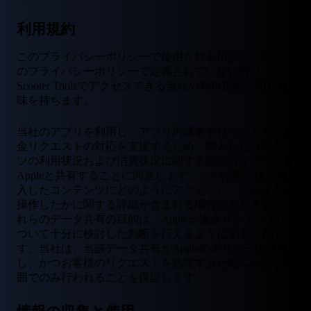
利用規約
このプライバシーポリシーで使用される用語は、特にこ
のプライバシーポリシーで定義されていない限り、
Scooter Toolsでアクセスできる当社の利用規約と同じ意
味を持ちます。
当社のアプリを利用し、アプリ内課金を行うことで、返
金リクエストの対応を支援するため、購入したコンテン
ツの利用状況および消費状況に関する限定的なデータを
Appleと共有することに同意します。この情報には、購
入したコンテンツにどのようにアクセスし、どのように
操作したかに関する詳細が含まれる場合があります。こ
れらのデータ共有の目的は、Appleが返金リクエストに
ついて十分に検討した判断を行えるようにすることで
す。当社は、当該データ共有がAppleのポリシーに準拠
し、かつお客様のリクエストを処理するために必要な範
囲でのみ行われることを保証します。