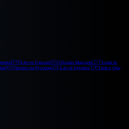
omeksi
🇫🇷
Lire en Français
🇭🇺
Olvasás Magyarul
🇮🇹
Leggi in
ână
🇷🇺
Читать на Русском
🇸🇪
Läs på Svenska
🇹🇷
Türkçe Oku