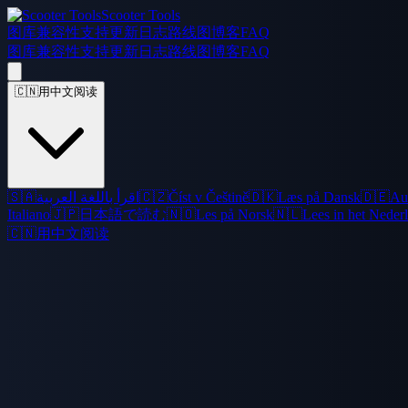
Scooter Tools
图库
兼容性
支持
更新日志
路线图
博客
FAQ
图库
兼容性
支持
更新日志
路线图
博客
FAQ
🇨🇳
用中文阅读
🇸🇦
اقرأ باللغة العربية
🇨🇿
Číst v Češtině
🇩🇰
Læs på Dansk
🇩🇪
Au
Italiano
🇯🇵
日本語で読む
🇳🇴
Les på Norsk
🇳🇱
Lees in het Neder
🇨🇳
用中文阅读