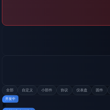
全部
自定义
小部件
协议
仪表盘
固件
开发中
新