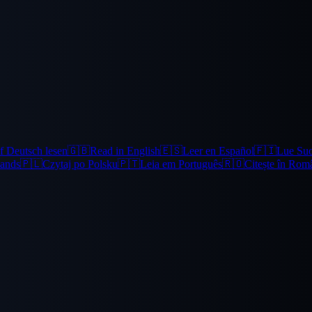
f Deutsch lesen
🇬🇧
Read in English
🇪🇸
Leer en Español
🇫🇮
Lue Su
lands
🇵🇱
Czytaj po Polsku
🇵🇹
Leia em Português
🇷🇴
Citește în Rom