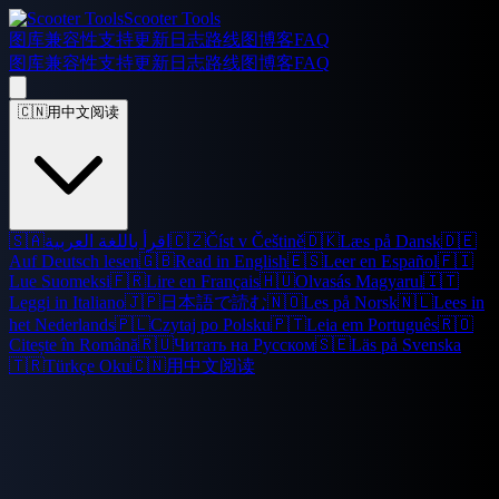
Scooter Tools
图库
兼容性
支持
更新日志
路线图
博客
FAQ
图库
兼容性
支持
更新日志
路线图
博客
FAQ
🇨🇳
用中文阅读
🇸🇦
اقرأ باللغة العربية
🇨🇿
Číst v Češtině
🇩🇰
Læs på Dansk
🇩🇪
Auf Deutsch lesen
🇬🇧
Read in English
🇪🇸
Leer en Español
🇫🇮
Lue Suomeksi
🇫🇷
Lire en Français
🇭🇺
Olvasás Magyarul
🇮🇹
Leggi in Italiano
🇯🇵
日本語で読む
🇳🇴
Les på Norsk
🇳🇱
Lees in
het Nederlands
🇵🇱
Czytaj po Polsku
🇵🇹
Leia em Português
🇷🇴
Citește în Română
🇷🇺
Читать на Русском
🇸🇪
Läs på Svenska
🇹🇷
Türkçe Oku
🇨🇳
用中文阅读