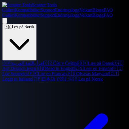
Scooter Tools
Galleri
Kompatibilitet
Support
Endringslogg
Veikart
Blogg
FAQ
Galleri
Kompatibilitet
Support
Endringslogg
Veikart
Blogg
FAQ
🇳🇴
Les på Norsk
🇸🇦
اقرأ باللغة العربية
🇨🇿
Číst v Češtině
🇩🇰
Læs på Dansk
🇩🇪
Auf Deutsch lesen
🇬🇧
Read in English
🇪🇸
Leer en Español
🇫🇮
Lue Suomeksi
🇫🇷
Lire en Français
🇭🇺
Olvasás Magyarul
🇮🇹
Leggi in Italiano
🇯🇵
日本語で読む
🇳🇴
Les på Norsk