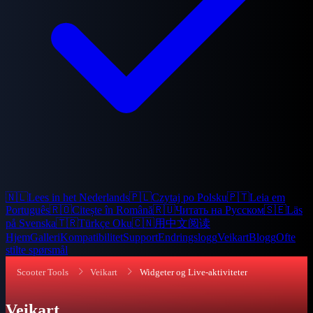
🇳🇱
Lees in het Nederlands
🇵🇱
Czytaj po Polsku
🇵🇹
Leia em
Português
🇷🇴
Citește în Română
🇷🇺
Читать на Русском
🇸🇪
Läs
på Svenska
🇹🇷
Türkçe Oku
🇨🇳
用中文阅读
Hjem
Galleri
Kompatibilitet
Support
Endringslogg
Veikart
Blogg
Ofte
stilte spørsmål
Scooter Tools
Veikart
Widgeter og Live-aktiviteter
Veikart