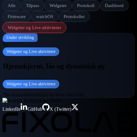
Alle
Tilpass
Widgeter
Protokoll
Dashbord
Firmware
watchOS
Protokoller
Widgeter og Live-aktiviteter
Under utvikling
Ny
Widgeter og Live-aktiviteter
Hjemskjerm, lås og dynamisk øy
Widgeter og Live-aktiviteter
Din scooterinformasjon fra hvor som helst
Scooter Tools
LinkedIn
GitHub
X (Twitter)