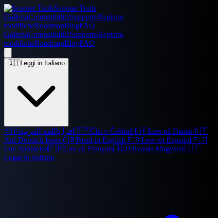
Scooter Tools
Galleria
Compatibilità
Supporto
Registro
modifiche
Roadmap
Blog
FAQ
Galleria
Compatibilità
Supporto
Registro
modifiche
Roadmap
Blog
FAQ
🇮🇹
Leggi in Italiano
🇸🇦
اقرأ باللغة العربية
🇨🇿
Číst v Češtině
🇩🇰
Læs på Dansk
🇩🇪
Auf Deutsch lesen
🇬🇧
Read in English
🇪🇸
Leer en Español
🇫🇮
Lue Suomeksi
🇫🇷
Lire en Français
🇭🇺
Olvasás Magyarul
🇮🇹
Leggi in Italiano