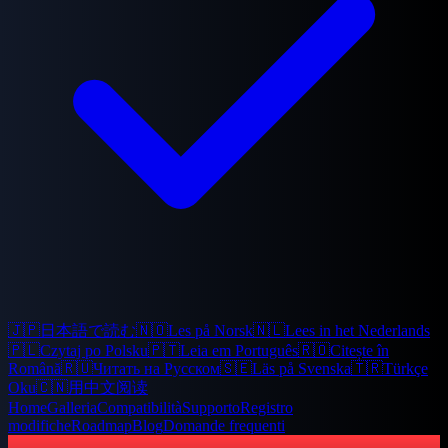
🇯🇵
日本語で読む
🇳🇴
Les på Norsk
🇳🇱
Lees in het Nederlands
🇵🇱
Czytaj po Polsku
🇵🇹
Leia em Português
🇷🇴
Citește în
Română
🇷🇺
Читать на Русском
🇸🇪
Läs på Svenska
🇹🇷
Türkçe
Oku
🇨🇳
用中文阅读
Home
Galleria
Compatibilità
Supporto
Registro
modifiche
Roadmap
Blog
Domande frequenti