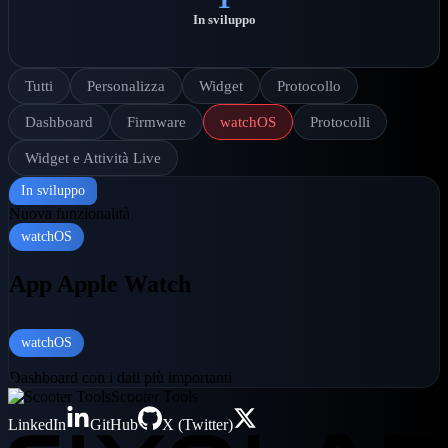
In sviluppo
Tutti
Personalizza
Widget
Protocollo
Dashboard
Firmware
watchOS
Protocolli
Widget e Attività Live
In sviluppo
Nuova funzionalità
watchOS
App Apple Watch
watchOS
Dashboard con i dati più importanti
Scooter Tools
LinkedIn
GitHub
X (Twitter)