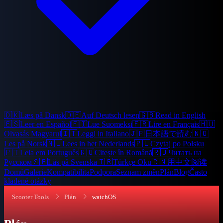
🇩🇰
Læs på Dansk
🇩🇪
Auf Deutsch lesen
🇬🇧
Read in English
🇪🇸
Leer en Español
🇫🇮
Lue Suomeksi
🇫🇷
Lire en Français
🇭🇺
Olvasás Magyarul
🇮🇹
Leggi in Italiano
🇯🇵
日本語で読む
🇳🇴
Les på Norsk
🇳🇱
Lees in het Nederlands
🇵🇱
Czytaj po Polsku
🇵🇹
Leia em Português
🇷🇴
Citește în Română
🇷🇺
Читать на
Русском
🇸🇪
Läs på Svenska
🇹🇷
Türkçe Oku
🇨🇳
用中文阅读
Domů
Galerie
Kompatibilita
Podpora
Seznam změn
Plán
Blog
Často
kladené otázky
Scooter Tools
Plán
watchOS