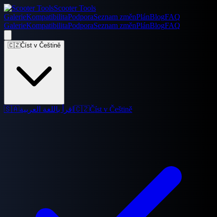
Scooter Tools
Galerie
Kompatibilita
Podpora
Seznam změn
Plán
Blog
FAQ
Galerie
Kompatibilita
Podpora
Seznam změn
Plán
Blog
FAQ
🇨🇿
Číst v Češtině
🇸🇦
اقرأ باللغة العربية
🇨🇿
Číst v Češtině