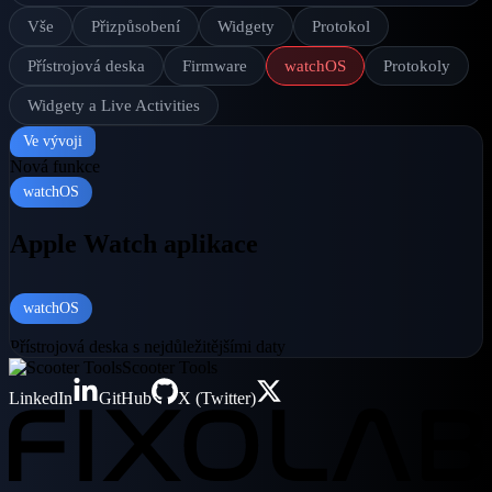
Vše
Přizpůsobení
Widgety
Protokol
Přístrojová deska
Firmware
watchOS
Protokoly
Widgety a Live Activities
Ve vývoji
Nová funkce
watchOS
Apple Watch aplikace
watchOS
Přístrojová deska s nejdůležitějšími daty
Scooter Tools
LinkedIn
GitHub
X (Twitter)