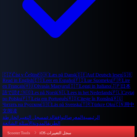
🇨🇿
Číst v Češtině
🇩🇰
Læs på Dansk
🇩🇪
Auf Deutsch lesen
🇬🇧
Read in English
🇪🇸
Leer en Español
🇫🇮
Lue Suomeksi
🇫🇷
Lire
en Français
🇭🇺
Olvasás Magyarul
🇮🇹
Leggi in Italiano
🇯🇵
日本
語で読む
🇳🇴
Les på Norsk
🇳🇱
Lees in het Nederlands
🇵🇱
Czytaj
po Polsku
🇵🇹
Leia em Português
🇷🇴
Citește în Română
🇷🇺
Читать на Русском
🇸🇪
Läs på Svenska
🇹🇷
Türkçe Oku
🇨🇳
用中
文阅读
الرئيسية
المعرض
التوافق
الدعم
سجل التغييرات
خارطة
الطريق
المدونة
الأسئلة الشائعة
iOS سجل التغييرات
Scooter Tools