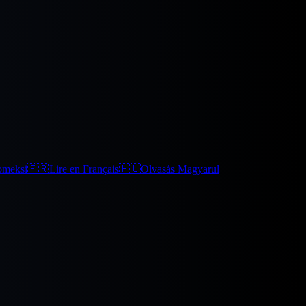
omeksi
🇫🇷
Lire en Français
🇭🇺
Olvasás Magyarul