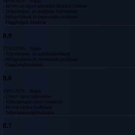
14/04/2026 -
Napja
- Javítva az egyes nézeteket blokkoló banner
- Teljesítmény- és stabilitási fejlesztések
- Hibajavítások és összeomlás-javítások
- Függőségek frissítése
8.9
27/03/2026 -
Napja
- Teljesítmény- és stabilitásjavítások
- Hibajavítások és összeomlás-javítások
- Függőségfrissítések
8.8
18/02/2026 -
Napja
- Útiterv nézet fejlesztései
- Változásnapló nézet frissítései
- Javított nyelvi fordítások
- Teljesítményoptimalizálás
8.7