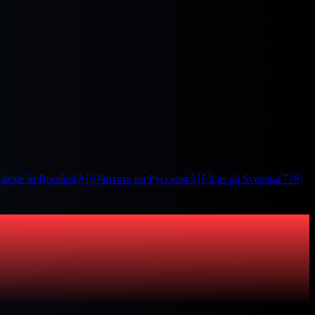
itește în Română
🇷🇺
Читать на Русском
🇸🇪
Läs på Svenska
🇹🇷