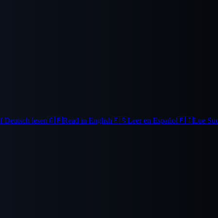
f Deutsch lesen
🇬🇧
Read in English
🇪🇸
Leer en Español
🇫🇮
Lue Su