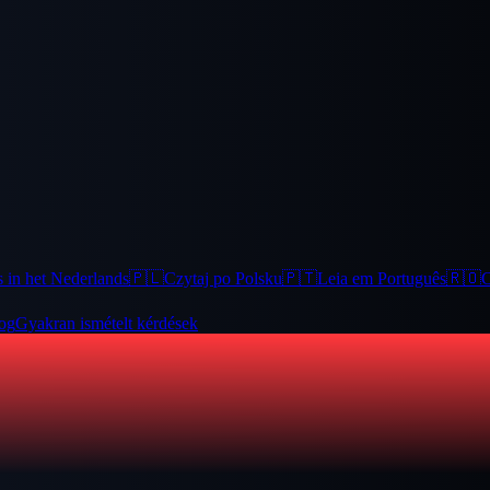
 in het Nederlands
🇵🇱
Czytaj po Polsku
🇵🇹
Leia em Português
🇷🇴
C
og
Gyakran ismételt kérdések