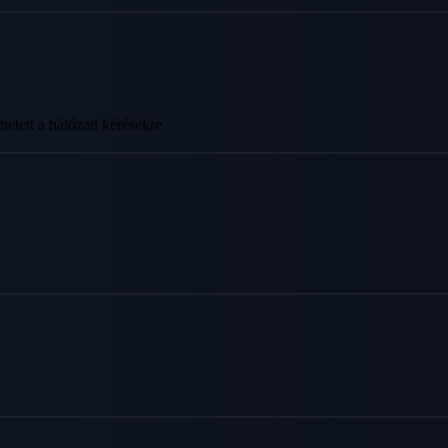
etett a hálózati kérésekre