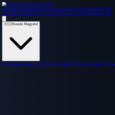
Scooter Tools
Galéria
Kompatibilitás
Támogatás
Változások listája
Útiterv
Blog
FAQ
Galéria
Kompatibilitás
Támogatás
Változások listája
Útiterv
Blog
FAQ
🇭🇺
Olvasás Magyarul
🇸🇦
اقرأ باللغة العربية
🇨🇿
Číst v Češtině
🇩🇰
Læs på Dansk
🇩🇪
Au