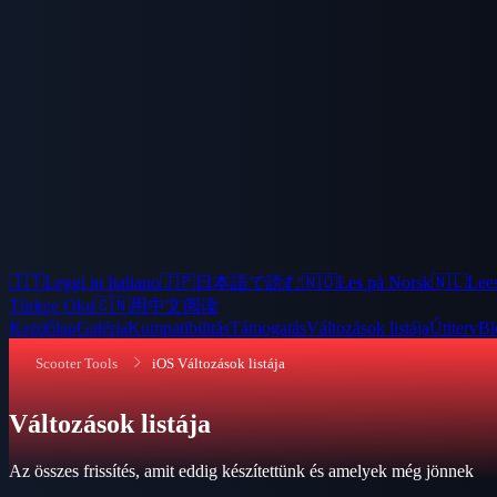
🇮🇹
Leggi in Italiano
🇯🇵
日本語で読む
🇳🇴
Les på Norsk
🇳🇱
Lees
Türkçe Oku
🇨🇳
用中文阅读
Kezdőlap
Galéria
Kompatibilitás
Támogatás
Változások listája
Útiterv
Bl
Scooter Tools
iOS Változások listája
Változások listája
Az összes frissítés, amit eddig készítettünk és amelyek még jönnek