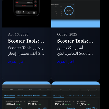
Apr 16, 2026
Oct 20, 2025
Scooter Tools: نمو لا يمكن إيقافه بعد التعافي
Scooter Tools: أكثر من نصف مليون تحميل
أشهر مكثفة من
Scooter Tools يتجاوز
التعافي، لكن Scooter
560 ألف تحميل، إنجاز
Tools لم يتوقف: 441
مذهل. بالإضافة إلى
اقرأ المزيد
اقرأ المزيد
ألف تنزيل، 5.17
أخبار عن Printer
مليون انطباع، 20 لغة
Tools وAdMate
والانتقال إلى Astro
والانتقال إلى Android
مع Kotlin الأصلي