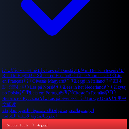
🇨🇿
Číst v Češtině
🇩🇰
Læs på Dansk
🇩🇪
Auf Deutsch lesen
🇬🇧
Read in English
🇪🇸
Leer en Español
🇫🇮
Lue Suomeksi
🇫🇷
Lire
en Français
🇭🇺
Olvasás Magyarul
🇮🇹
Leggi in Italiano
🇯🇵
日本
語で読む
🇳🇴
Les på Norsk
🇳🇱
Lees in het Nederlands
🇵🇱
Czytaj
po Polsku
🇵🇹
Leia em Português
🇷🇴
Citește în Română
🇷🇺
Читать на Русском
🇸🇪
Läs på Svenska
🇹🇷
Türkçe Oku
🇨🇳
用中
文阅读
الرئيسية
المعرض
التوافق
الدعم
سجل التغييرات
خارطة
الطريق
المدونة
الأسئلة الشائعة
المدونة
Scooter Tools