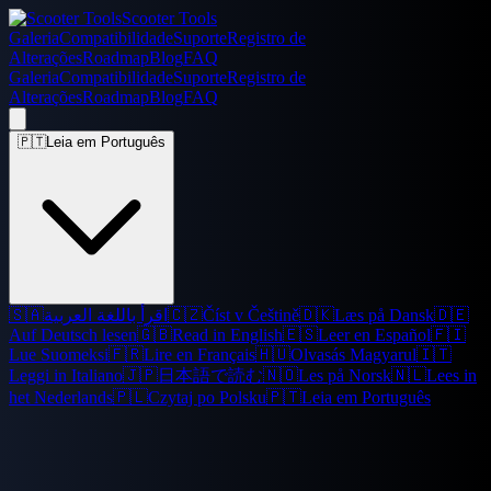
Scooter Tools
Galeria
Compatibilidade
Suporte
Registro de
Alterações
Roadmap
Blog
FAQ
Galeria
Compatibilidade
Suporte
Registro de
Alterações
Roadmap
Blog
FAQ
🇵🇹
Leia em Português
🇸🇦
اقرأ باللغة العربية
🇨🇿
Číst v Češtině
🇩🇰
Læs på Dansk
🇩🇪
Auf Deutsch lesen
🇬🇧
Read in English
🇪🇸
Leer en Español
🇫🇮
Lue Suomeksi
🇫🇷
Lire en Français
🇭🇺
Olvasás Magyarul
🇮🇹
Leggi in Italiano
🇯🇵
日本語で読む
🇳🇴
Les på Norsk
🇳🇱
Lees in
het Nederlands
🇵🇱
Czytaj po Polsku
🇵🇹
Leia em Português