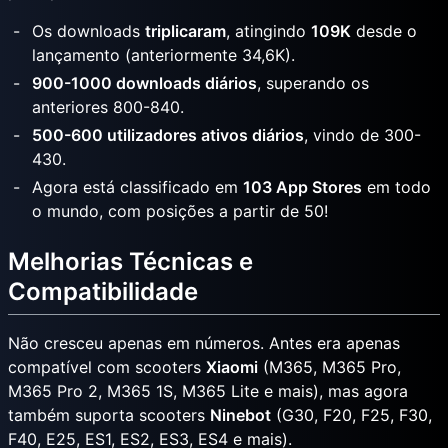
Os downloads
triplicaram
, atingindo
109K
desde o
lançamento (anteriormente 34,6K).
900-1000 downloads diários
, superando os
anteriores 800-840.
500-600 utilizadores ativos diários
, vindo de 300-
430.
Agora está classificado em
103 App Stores
em todo
o mundo, com posições a partir de 50!
Melhorias Técnicas e
Compatibilidade
Não cresceu apenas em números. Antes era apenas
compatível com scooters
Xiaomi
(M365, M365 Pro,
M365 Pro 2, M365 1S, M365 Lite e mais), mas agora
também suporta scooters
Ninebot
(G30, F20, F25, F30,
F40, E25, ES1, ES2, ES3, ES4 e mais).