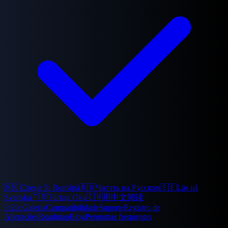
🇷🇴
Citește în Română
🇷🇺
Читать на Русском
🇸🇪
Läs på
Svenska
🇹🇷
Türkçe Oku
🇨🇳
用中文阅读
Início
Galeria
Compatibilidade
Suporte
Registro de
Alterações
Roadmap
Blog
Perguntas frequentes