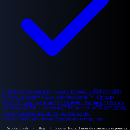
🇭🇺
Olvasás Magyarul
🇮🇹
Leggi in Italiano
🇯🇵
日本語で読む
🇳🇴
Les på Norsk
🇳🇱
Lees in het Nederlands
🇵🇱
Czytaj po
Polsku
🇵🇹
Leia em Português
🇷🇴
Citește în Română
🇷🇺
Читать
на Русском
🇸🇪
Läs på Svenska
🇹🇷
Türkçe Oku
🇨🇳
用中文阅读
Accueil
Galerie
Compatibilité
Support
Journal des
modifications
Feuille de route
Blog
Questions fréquentes
Scooter Tools
Blog
Scooter Tools: 3 mois de croissance ex