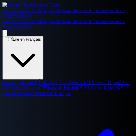
Scooter Tools
Galerie
Compatibilité
Support
Journal des modifications
Feuille de
route
Blog
FAQ
Galerie
Compatibilité
Support
Journal des modifications
Feuille de
route
Blog
FAQ
🇫🇷
Lire en Français
🇸🇦
اقرأ باللغة العربية
🇨🇿
Číst v Češtině
🇩🇰
Læs på Dansk
🇩🇪
Auf Deutsch lesen
🇬🇧
Read in English
🇪🇸
Leer en Español
🇫🇮
Lue Suomeksi
🇫🇷
Lire en Français