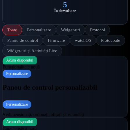
5
În dezvoltare
Toate
Personalizare
Widget-uri
Protocol
Panou de control
Firmware
watchOS
Protocoale
Widget-uri și Activități Live
Acum disponibil
Funcționalitate nouă
Personalizare
Panou de control personalizabil
Personalizare
Redimensionați, ordonați, afișați și ascundeți
Acum disponibil
Caracteristică nouă