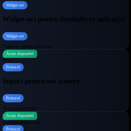
Widget-uri
Widget-uri pentru deschiderea aplicației
Widget-uri
Ecran de pornire și blocare
Acum disponibil
Nou
Protocol
Suport pentru noi scutere
Protocol
Noul protocol NB
Acum disponibil
Funcționalitate nouă
Protocol