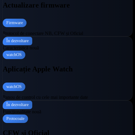
Actualizare firmware
Firmware
Protocol de conectare NB, CFW și Oficial
În dezvoltare
Caracteristică nouă
watchOS
Aplicație Apple Watch
watchOS
Panou de control cu cele mai importante date
În dezvoltare
Funcționalitate nouă
Protocoale
CFW și Oficial