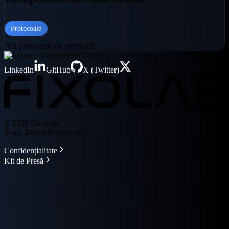
Protocoale
Noi protocoale de conectare
Scooter Tools
LinkedIn
GitHub
X (Twitter)
© 2026 FixoLab.
Toate drepturile rezervate.
Confidențialitate
Kit de Presă