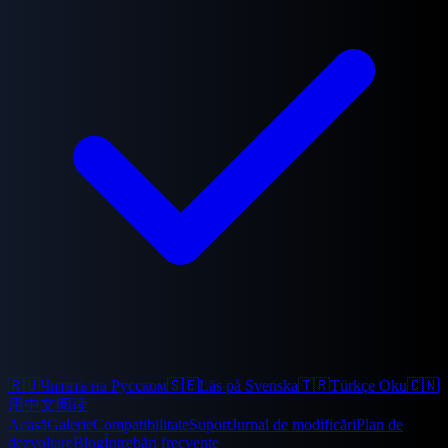
🇷🇺
Читать на Русском
🇸🇪
Läs på Svenska
🇹🇷
Türkçe Oku
🇨🇳
用中文阅读
Acasă
Galerie
Compatibilitate
Suport
Jurnal de modificări
Plan de
dezvoltare
Blog
Întrebări frecvente