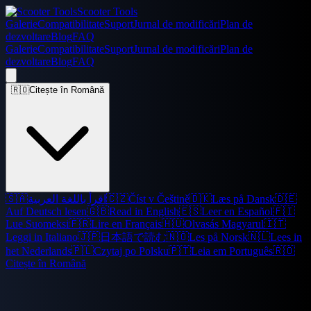
Scooter Tools
Galerie
Compatibilitate
Suport
Jurnal de modificări
Plan de
dezvoltare
Blog
FAQ
Galerie
Compatibilitate
Suport
Jurnal de modificări
Plan de
dezvoltare
Blog
FAQ
🇷🇴
Citește în Română
🇸🇦
اقرأ باللغة العربية
🇨🇿
Číst v Češtině
🇩🇰
Læs på Dansk
🇩🇪
Auf Deutsch lesen
🇬🇧
Read in English
🇪🇸
Leer en Español
🇫🇮
Lue Suomeksi
🇫🇷
Lire en Français
🇭🇺
Olvasás Magyarul
🇮🇹
Leggi in Italiano
🇯🇵
日本語で読む
🇳🇴
Les på Norsk
🇳🇱
Lees in
het Nederlands
🇵🇱
Czytaj po Polsku
🇵🇹
Leia em Português
🇷🇴
Citește în Română