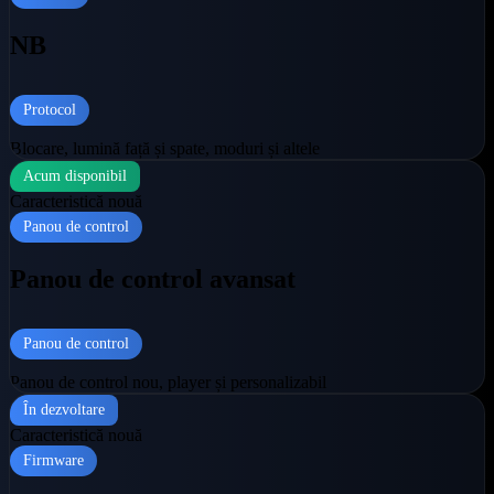
NB
Protocol
Blocare, lumină față și spate, moduri și altele
Acum disponibil
Caracteristică nouă
Panou de control
Panou de control avansat
Panou de control
Panou de control nou, player și personalizabil
În dezvoltare
Caracteristică nouă
Firmware