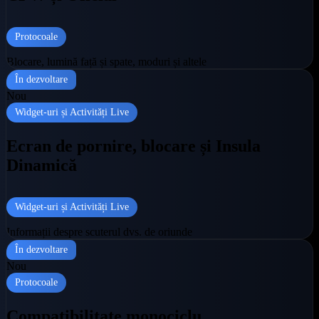
Protocoale
Blocare, lumină față și spate, moduri și altele
În dezvoltare
Nou
Widget-uri și Activități Live
Ecran de pornire, blocare și Insula
Dinamică
Widget-uri și Activități Live
Informații despre scuterul dvs. de oriunde
În dezvoltare
Nou
Protocoale
Compatibilitate monociclu