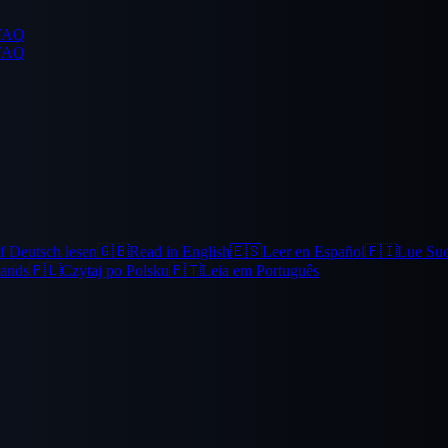
FAQ
FAQ
f Deutsch lesen
🇬🇧
Read in English
🇪🇸
Leer en Español
🇫🇮
Lue Su
lands
🇵🇱
Czytaj po Polsku
🇵🇹
Leia em Português