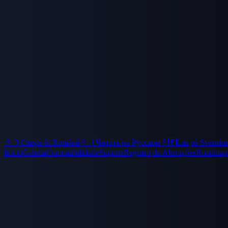
🇷🇴
Citește în Română
🇷🇺
Читать на Русском
🇸🇪
Läs på Svenska
Início
Galeria
Compatibilidade
Suporte
Registro de Alterações
Roadmap