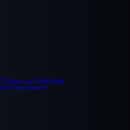
🇹🇷
Türkçe Oku
🇨🇳
用中文阅读
Blog
Perguntas frequentes