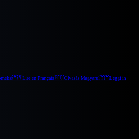
omeksi
🇫🇷
Lire en Français
🇭🇺
Olvasás Magyarul
🇮🇹
Leggi in