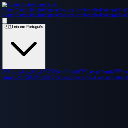
Scooter Tools
Galeria
Compatibilidade
Suporte
Registro de Alterações
Roadmap
Blog
Galeria
Compatibilidade
Suporte
Registro de Alterações
Roadmap
Blog
🇵🇹
Leia em Português
🇸🇦
اقرأ باللغة العربية
🇨🇿
Číst v Češtině
🇩🇰
Læs på Dansk
🇩🇪
Au
Italiano
🇯🇵
日本語で読む
🇳🇴
Les på Norsk
🇳🇱
Lees in het Neder