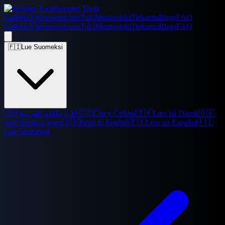
Scooter Tools
Galleria
Yhteensopivuus
Tuki
Muutosloki
Tiekartta
Blogi
FAQ
Galleria
Yhteensopivuus
Tuki
Muutosloki
Tiekartta
Blogi
FAQ
🇫🇮
Lue Suomeksi
🇸🇦
اقرأ باللغة العربية
🇨🇿
Číst v Češtině
🇩🇰
Læs på Dansk
🇩🇪
Auf Deutsch lesen
🇬🇧
Read in English
🇪🇸
Leer en Español
🇫🇮
Lue Suomeksi