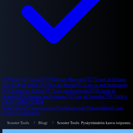
🇫🇷
Lire en Français
🇭🇺
Olvasás Magyarul
🇮🇹
Leggi in Italiano
🇯🇵
日本語で読む
🇳🇴
Les på Norsk
🇳🇱
Lees in het Nederlands
🇵🇱
Czytaj po Polsku
🇵🇹
Leia em Português
🇷🇴
Citește în
Română
🇷🇺
Читать на Русском
🇸🇪
Läs på Svenska
🇹🇷
Türkçe
Oku
🇨🇳
用中文阅读
Koti
Galleria
Yhteensopivuus
Tuki
Muutosloki
Tiekartta
Blogi
Usein
kysytyt kysymykset
Scooter Tools
Blogi
Scooter Tools: Pysäyttämätön kasvu to