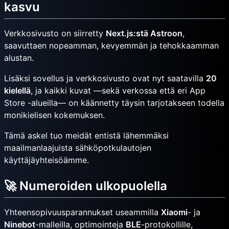
kasvu
Verkkosivusto on siirretty
Next.js:stä Astroon
,
saavuttaen nopeamman, kevyemmän ja tehokkaamman
alustan.
Lisäksi sovellus ja verkkosivusto ovat nyt saatavilla
20
kielellä
, ja kaikki kuvat —sekä verkossa että eri App
Store -alueilla— on käännetty täysin tarjotakseen todella
monikielisen kokemuksen.
Tämä askel tuo meidät entistä lähemmäksi
maailmanlaajuista sähköpotkulautojen
käyttäjäyhteisöämme.
🚀 Numeroiden ulkopuolella
Yhteensopivuusparannukset useammilla
Xiaomi
- ja
Ninebot
-malleilla, optimointeja
BLE
-protokollille,