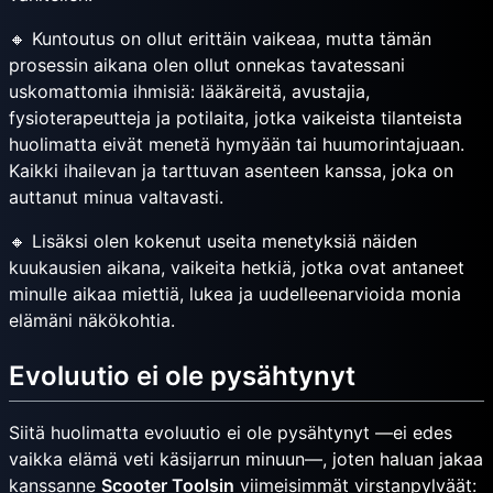
🔸 Kuntoutus on ollut erittäin vaikeaa, mutta tämän
prosessin aikana olen ollut onnekas tavatessani
uskomattomia ihmisiä: lääkäreitä, avustajia,
fysioterapeutteja ja potilaita, jotka vaikeista tilanteista
huolimatta eivät menetä hymyään tai huumorintajuaan.
Kaikki ihailevan ja tarttuvan asenteen kanssa, joka on
auttanut minua valtavasti.
🔸 Lisäksi olen kokenut useita menetyksiä näiden
kuukausien aikana, vaikeita hetkiä, jotka ovat antaneet
minulle aikaa miettiä, lukea ja uudelleenarvioida monia
elämäni näkökohtia.
Evoluutio ei ole pysähtynyt
Siitä huolimatta evoluutio ei ole pysähtynyt —ei edes
vaikka elämä veti käsijarrun minuun—, joten haluan jakaa
kanssanne
Scooter Toolsin
viimeisimmät virstanpylväät: