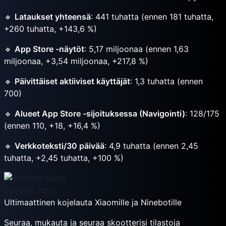
🔹
Lataukset yhteensä
: 441 tuhatta (ennen 181 tuhatta,
+260 tuhatta, +143,6 %)
🔹
App Store -näytöt
: 5,17 miljoonaa (ennen 1,63
miljoonaa, +3,54 miljoonaa, +217,8 %)
🔹
Päivittäiset aktiiviset käyttäjät
: 1,3 tuhatta (ennen
700)
🔹
Alueet App Store -sijoituksessa (Navigointi)
: 128/175
(ennen 110, +18, +16,4 %)
🔹
Verkkoteksti/30 päivää
: 4,9 tuhatta (ennen 2,45
tuhatta, +2,45 tuhatta, +100 %)
Scooter Tools
Ultimaattinen kojelauta Xiaomille ja Ninebotille
Seuraa, mukauta ja seuraa skootterisi tilastoja