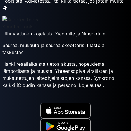
Toolsista, AdMatesta… tai kuka tietää, jos jotain muuta
🚀
Scooter Tools
Ultimaattinen kojelauta Xiaomille ja Ninebotille
Seuraa, mukauta ja seuraa skootterisi tilastoja
taskustasi.
Hanki reaaliaikaista tietoa akusta, nopeudesta,
lämpötilasta ja muusta. Yhteensopiva virallisten ja
mukautettujen laiteohjelmistojen kanssa. Synkronoi
kaikki iCloudin kanssa ja personoi kojelautasi.