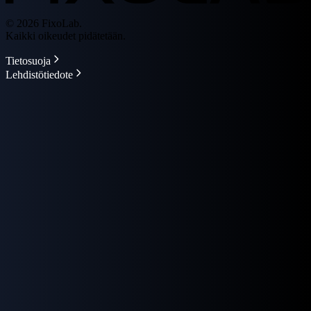
© 2026 FixoLab.
Kaikki oikeudet pidätetään.
Tietosuoja
Lehdistötiedote