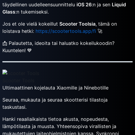
täydellinen uudelleensuunnittelu
iOS 26
:n ja sen
Liquid
Glass
:n tukemiseksi.
Jos et ole vielä kokeillut
Scooter Toolsia
, tämä on
loistava hetki:
https://scootertools.app/fi
🚀
📩 Palautetta, ideoita tai haluatko kokeilukoodin?
Kuuntelen! 💙
Scooter Tools
Ultimaattinen kojelauta Xiaomille ja Ninebotille
Seuraa, mukauta ja seuraa skootterisi tilastoja
taskustasi.
Hanki reaaliaikaista tietoa akusta, nopeudesta,
lämpötilasta ja muusta. Yhteensopiva virallisten ja
mukautettujen laiteohjelmistojen kanssa. Synkronoi