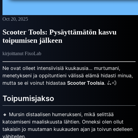
Oct 20, 2025
Scooter Tools: Pysäyttämätön kasvu
toipumisen jälkeen
kirjoittanut FixoLab
Ne ovat olleet intensiivisiä kuukausia… murtumani,
menetykseni ja oppituntieni välissä elämä hidasti minua,
mutta se ei voinut hidastaa
Scooter Toolsia
. 🛴💨
Toipumisjakso
🔸 Mursin distaalisen humerukseni, mikä selittää
katoamiseni maaliskuusta lähtien. Onneksi olen ollut
takaisin jo muutaman kuukauden ajan ja toivun edelleen
vähitellen.