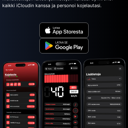
kaikki iCloudin kanssa ja personoi kojelautasi.