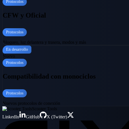
Protocolos
CFW y Oficial
Protocolos
Bloqueo, luz delantera y trasera, modos y más
En desarrollo
Nuevo
Protocolos
Compatibilidad con monociclos
Protocolos
Nuevos protocolos de conexión
Scooter Tools
LinkedIn
GitHub
X (Twitter)