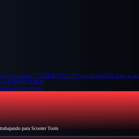
Leggi in Italiano
🇯🇵
日本語で読む
🇳🇴
Les på Norsk
🇳🇱
Lees in he
 Oku
🇨🇳
用中文阅读
og
Preguntas frecuentes
 trabajando para Scooter Tools