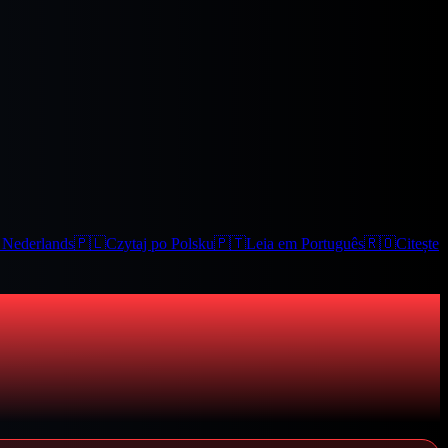
t Nederlands
🇵🇱
Czytaj po Polsku
🇵🇹
Leia em Português
🇷🇴
Citește