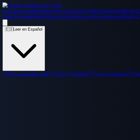
Scooter Tools
Galería
Compatibilidad
Soporte
Actualizaciones
Próximamente
Blog
FA
Galería
Compatibilidad
Soporte
Actualizaciones
Próximamente
Blog
FA
🇪🇸
Leer en Español
🇸🇦
اقرأ باللغة العربية
🇨🇿
Číst v Češtině
🇩🇰
Læs på Dansk
🇩🇪
Au