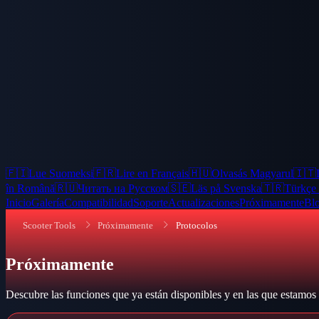
🇫🇮
Lue Suomeksi
🇫🇷
Lire en Français
🇭🇺
Olvasás Magyarul
🇮🇹
în Română
🇷🇺
Читать на Русском
🇸🇪
Läs på Svenska
🇹🇷
Türkçe
Inicio
Galería
Compatibilidad
Soporte
Actualizaciones
Próximamente
Bl
Scooter Tools
Próximamente
Protocolos
Próximamente
Descubre las funciones que ya están disponibles y en las que estamos