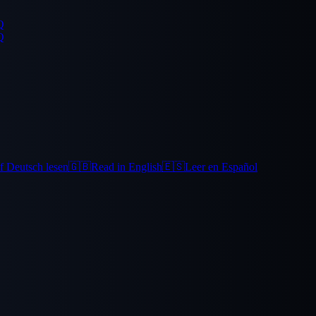
Q
Q
f Deutsch lesen
🇬🇧
Read in English
🇪🇸
Leer en Español